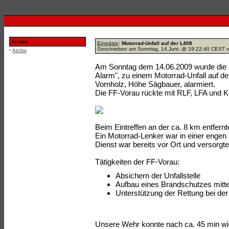
Archiv
Einsätze
: Motorrad-Unfall auf der L408
Geschrieben am Sonntag, 14.Juni. @ 19:22:40 CEST 
·
Archiv
Am Sonntag dem 14.06.2009 wurde die F
Alarm", zu einem Motorrad-Unfall auf d
Vornholz, Höhe Sägbauer, alarmiert.
Die FF-Vorau rückte mit RLF, LFA und 
Beim Eintreffen an der ca. 8 km entfernte
Ein Motorrad-Lenker war in einer enge
Dienst war bereits vor Ort und versorgte
Tätigkeiten der FF-Vorau:
Absichern der Unfallstelle
Aufbau eines Brandschutzes mitte
Unterstützung der Rettung bei der
Unsere Wehr konnte nach ca. 45 min wi