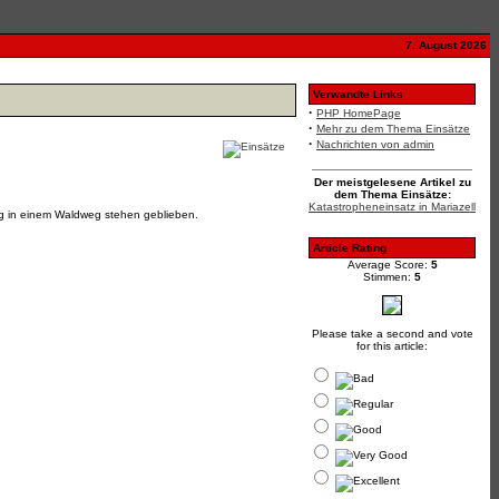
7. August 2026
Verwandte Links
·
PHP HomePage
·
Mehr zu dem Thema Einsätze
·
Nachrichten von admin
Der meistgelesene Artikel zu
dem Thema Einsätze:
Katastropheneinsatz in Mariazell
g in einem Waldweg stehen geblieben.
Article Rating
Average Score:
5
Stimmen:
5
Please take a second and vote
for this article: