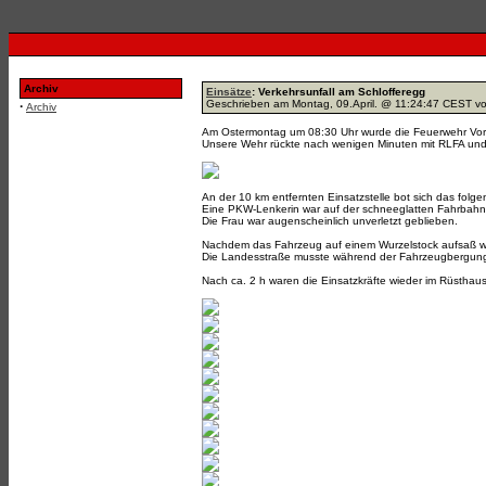
Archiv
Einsätze
: Verkehrsunfall am Schlofferegg
Geschrieben am Montag, 09.April. @ 11:24:47 CEST v
·
Archiv
Am Ostermontag um 08:30 Uhr wurde die Feuerwehr Vora
Unsere Wehr rückte nach wenigen Minuten mit RLFA und
An der 10 km entfernten Einsatzstelle bot sich das folge
Eine PKW-Lenkerin war auf der schneeglatten Fahrbah
Die Frau war augenscheinlich unverletzt geblieben.
Nachdem das Fahrzeug auf einem Wurzelstock aufsaß wu
Die Landesstraße musste während der Fahrzeugbergung 
Nach ca. 2 h waren die Einsatzkräfte wieder im Rüsthaus