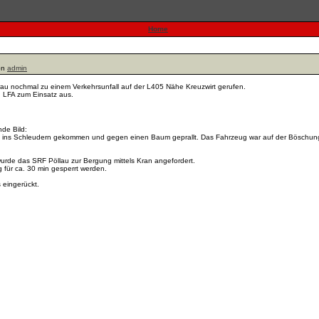
Home
on
admin
u nochmal zu einem Verkehrsunfall auf der L405 Nähe Kreuzwirt gerufen.
 LFA zum Einsatz aus.
nde Bild:
n ins Schleudern gekommen und gegen einen Baum geprallt. Das Fahrzeug war auf der Böschun
rde das SRF Pöllau zur Bergung mittels Kran angefordert.
für ca. 30 min gesperrt werden.
 eingerückt.