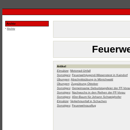
Archiv
·
Archiv
Feuerwe
Artikel
Einsätze
:
Motorrad-Unfall
Sonstiges
:
Feuerwehrjugend-Wissenstest in Kaindorf
Übungen
:
Abschnittsübung in Mönichwald
Übungen
:
Zugsübung Oktober
Sonstiges
:
Gemeinsame Geburtstagsfeier der FF-Vora
Sonstiges
:
Nachwuchs in den Reihen der FF-Vorau
Sonstiges
:
40er-Baum für Johann Schweighofer
Einsätze
:
Verkehrsunfall in Schachen
Sonstiges
:
Feuerwehrausflug