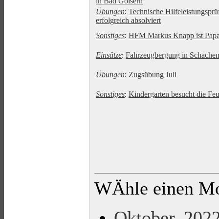
in Bad Goisern
Übungen
:
Technische Hilfeleistungsprü
erfolgreich absolviert
Sonstiges
:
HFM Markus Knapp ist Pap
Einsätze
:
Fahrzeugbergung in Schache
Übungen
:
Zugsübung Juli
Sonstiges
:
Kindergarten besucht die Fe
WÄhle einen Mon
Oktober, 202