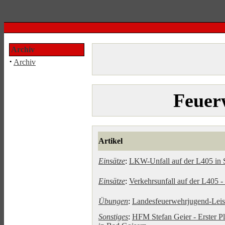
Archiv
·
Archiv
Feuer
Artikel
Einsätze
:
LKW-Unfall auf der L405 in
Einsätze
:
Verkehrsunfall auf der L405 
Übungen
:
Landesfeuerwehrjugend-Lei
Sonstiges
:
HFM Stefan Geier - Erster P