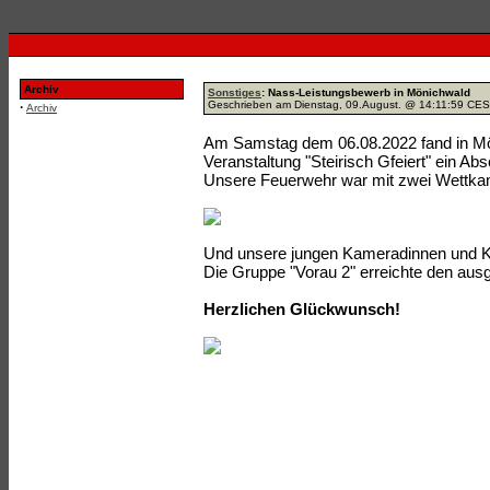
Archiv
Sonstiges
: Nass-Leistungsbewerb in Mönichwald
Geschrieben am Dienstag, 09.August. @ 14:11:59 CE
·
Archiv
Am Samstag dem 06.08.2022 fand in M
Veranstaltung "Steirisch Gfeiert" ein Ab
Unsere Feuerwehr war mit zwei Wettka
Und unsere jungen Kameradinnen und K
Die Gruppe "Vorau 2" erreichte den aus
Herzlichen Glückwunsch!