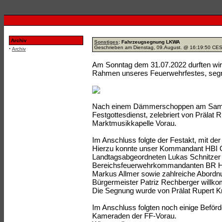
Archiv
Sonstiges
: Fahrzeugsegnung LKWA
Geschrieben am Dienstag, 09.August. @ 16:19:50 CE
·
Archiv
Am Sonntag dem 31.07.2022 durften wi
Rahmen unseres Feuerwehrfestes, segnen 
Nach einem Dämmerschoppen am Samsta
Festgottesdienst, zelebriert von Prälat 
Marktmusikkapelle Vorau.
Im Anschluss folgte der Festakt, mit d
Hierzu konnte unser Kommandant HBI Gü
Landtagsabgeordneten Lukas Schnitzer 
Bereichsfeuerwehrkommandanten BR Ha
Markus Allmer sowie zahlreiche Abord
Bürgermeister Patriz Rechberger willk
Die Segnung wurde von Prälat Rupert Kro
Im Anschluss folgten noch einige Beför
Kameraden der FF-Vorau.