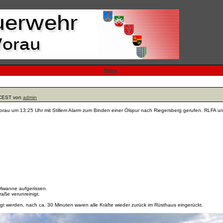
Home
 CEST von
admin
au um 13:25 Uhr mit Stillem Alarm zum Binden einer Ölspur nach Riegersberg gerufen. RLFA u
 Ölwanne aufgerissen.
aße verunreinigt.
tigt werden, nach ca. 30 Minuten waren alle Kräfte wieder zurück im Rüsthaus eingerückt.