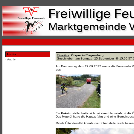
Archiv
Einsätze
: Ölspur in Riegersberg
Geschrieben am Sonntag, 25.September. @ 15:06:57
·
Archiv
Am Donnerstag dem 22.09.2022 wurde die Feuerwehr Vor
aus.
Ein Paketzusteller hatte sich bei einer Hauseinfahrt die
Das Motoröl hatte die Hauszufahrt und eine Gemeindestr
Mittels Ölbindemittel konnte die Schadstelle rasch besei