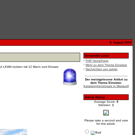
8. August 2026
Verwandte Links
·
PHP HomePage
·
Mehr zu dem Thema Einsätze
nd LKWA rückten mit 12 Mann zum Einsatz
·
Nachrichten von admin
Der meistgelesene Artikel zu
dem Thema Einsätze:
Katastropheneinsatz in Mariazell
Article Rating
Average Score:
5
Stimmen:
1
Please take a second and vote
for this article: