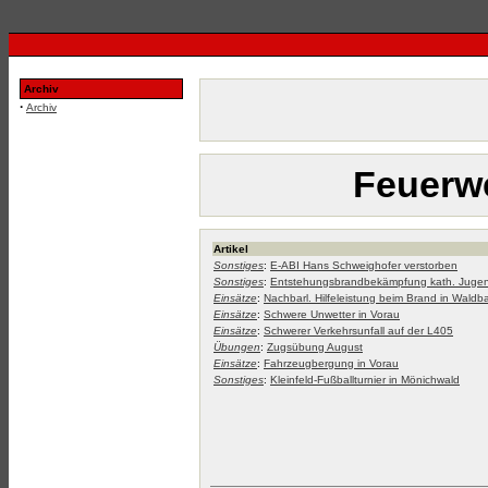
Archiv
·
Archiv
Feuerwe
Artikel
Sonstiges
:
E-ABI Hans Schweighofer verstorben
Sonstiges
:
Entstehungsbrandbekämpfung kath. Juge
Einsätze
:
Nachbarl. Hilfeleistung beim Brand in Waldb
Einsätze
:
Schwere Unwetter in Vorau
Einsätze
:
Schwerer Verkehrsunfall auf der L405
Übungen
:
Zugsübung August
Einsätze
:
Fahrzeugbergung in Vorau
Sonstiges
:
Kleinfeld-Fußballturnier in Mönichwald