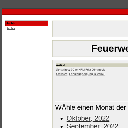
Archiv
·
Archiv
Feuerwe
Artikel
Sonstiges
:
70-er HFM Fritz Obranovic
Einsätze
:
Fahrzeugbergung in Vorau
WÄhle einen Monat der 
Oktober, 2022
September, 2022