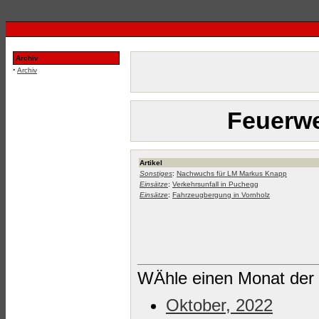
Archiv
·
Archiv
Feuerwe
Artikel
Sonstiges
:
Nachwuchs für LM Markus Knapp
Einsätze
:
Verkehrsunfall in Puchegg
Einsätze
:
Fahrzeugbergung in Vornholz
WÄhle einen Monat der 
Oktober, 2022