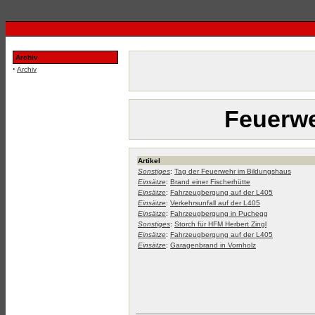
Archiv
·
Archiv
Feuerwe
Artikel
Sonstiges
:
Tag der Feuerwehr im Bildungshaus
Einsätze
:
Brand einer Fischerhütte
Einsätze
:
Fahrzeugbergung auf der L405
Einsätze
:
Verkehrsunfall auf der L405
Einsätze
:
Fahrzeugbergung in Puchegg
Sonstiges
:
Storch für HFM Herbert Zingl
Einsätze
:
Fahrzeugbergung auf der L405
Einsätze
:
Garagenbrand in Vornholz