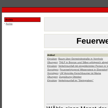
Archiv
·
Archiv
Feuerwe
Artikel
Einsätze
:
Baum über Gemeindestraße in Vornholz
Übungen
:
THLP in Bronze und Silber erfolgreich abge
Einsätze
:
Verkehrsunfall mit eingeklemmter Person in 
Sonstiges
:
Feuerwehrjugend Wissenstest in Ebersdorf
Sonstiges
:
LM Veronika Kerschbaumer ist Mama
Übungen
:
Zugsübung Oktober
Einsätze
:
Verkehrsunfall im ''Steingraben''