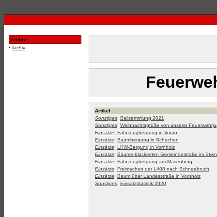
Archiv
·
Archiv
Feuerweh
Artikel
Sonstiges
:
Ballsammlung 2021
Sonstiges
:
Weihnachtsgrüße von unserer Feuerwehrj
Einsätze
:
Fahrzeugbergung in Vorau
Einsätze
:
Baumbergung in Schachen
Einsätze
:
LKW-Bergung in Vornholz
Einsätze
:
Bäume blockierten Gemeindestraße im Stei
Einsätze
:
Fahrzeugbergung am Masenberg
Einsätze
:
Freimachen der L408 nach Schneebruch
Einsätze
:
Baum über Landesstraße in Vornholz
Sonstiges
:
Einsatzstatistik 2020