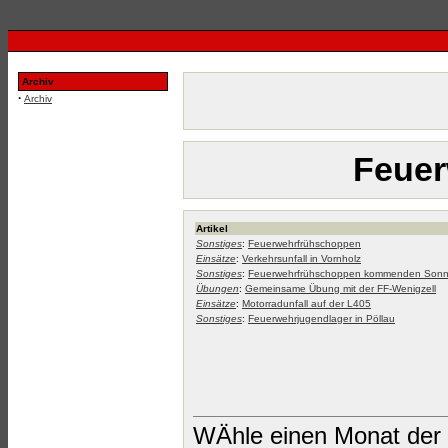
Archiv
·
Archiv
Feuer
Artikel
Sonstiges
:
Feuerwehrfrühschoppen
Einsätze
:
Verkehrsunfall in Vornholz
Sonstiges
:
Feuerwehrfrühschoppen kommenden Sonn
Übungen
:
Gemeinsame Übung mit der FF-Wenigzell
Einsätze
:
Motorradunfall auf der L405
Sonstiges
:
Feuerwehrjugendlager in Pöllau
WÄhle einen Monat der 